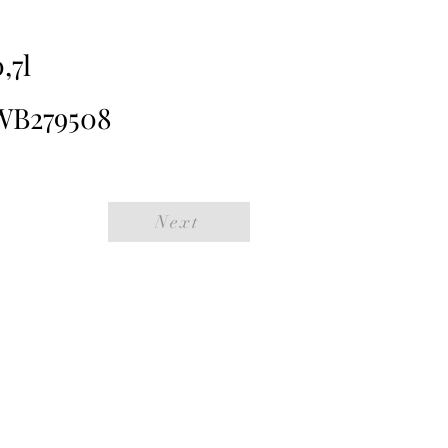
,7l
WB279508
Next