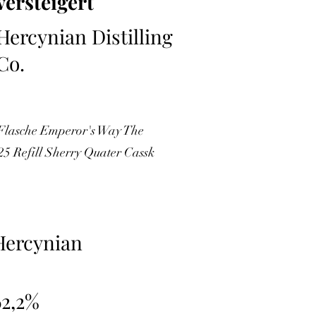
versteigert
Hercynian Distilling
Co.
 Flasche Emperor's Way The
025 Refill Sherry Quater Cassk
Hercynian
62,2%