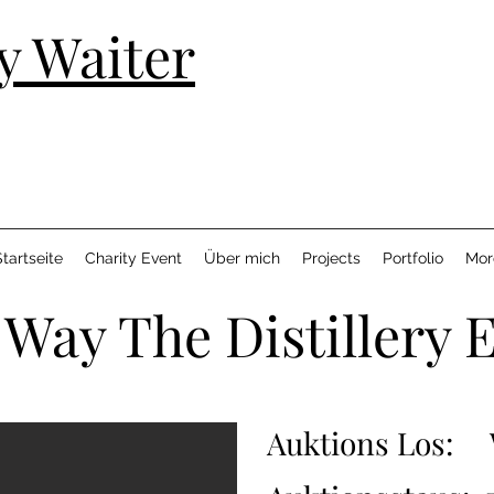
y Waiter
tartseite
Charity Event
Über mich
Projects
Portfolio
Mor
Way The Distillery E
Auktions Los: