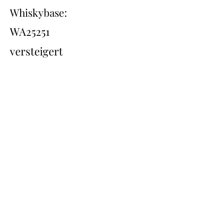
Whiskybase:
WA25251
versteigert
Übersicht
Back