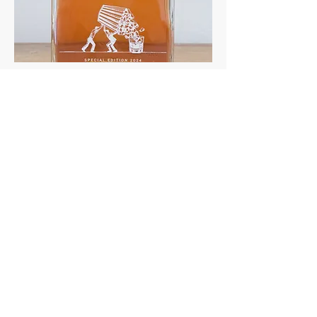
Auktionsobjekte Rum
Impressum
The Whisky Waiter
Manuel Tuschmann
c/o Postflex #7866 Emsdettener Str. 10
48268 Greven