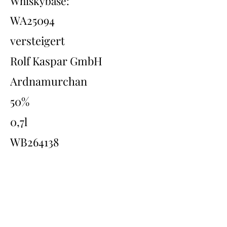
Whiskybase:
WA25094
versteigert
Rolf Kaspar GmbH
Ardnamurchan
50%
0,7l
WB264138
Übersicht
Back
Next