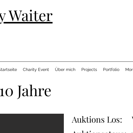
y Waiter
tartseite
Charity Event
Über mich
Projects
Portfolio
Mor
10 Jahre
Auktions Los: