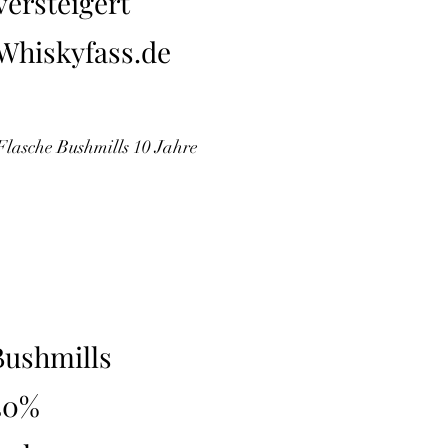
versteigert
Whiskyfass.de
Flasche Bushmills 10 Jahre
Bushmills
40%