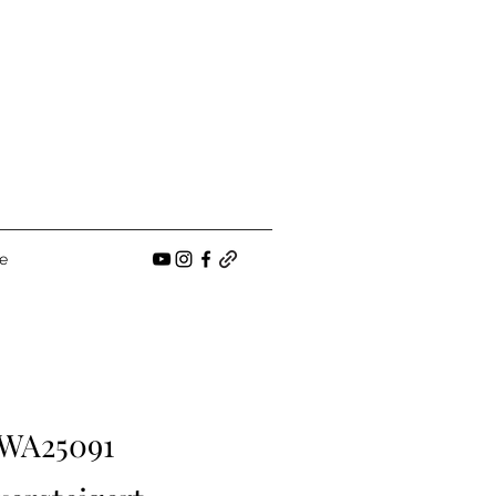
e
WA25091