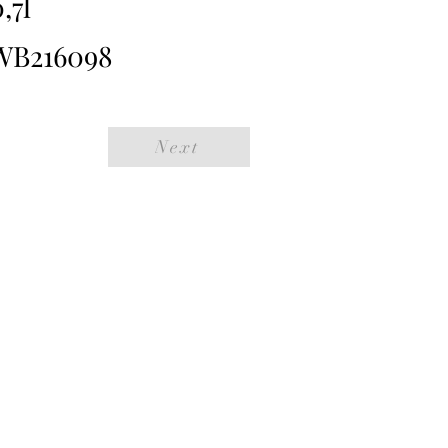
,7l
WB216098
Next