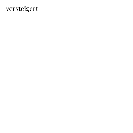
versteigert
Übersicht
Back
Next