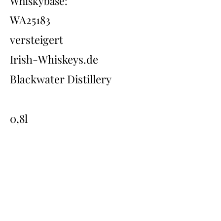
Whiskybase:
WA25183
versteigert
Irish-Whiskeys.de
Blackwater Distillery
0,8l
Übersicht
Back
Next