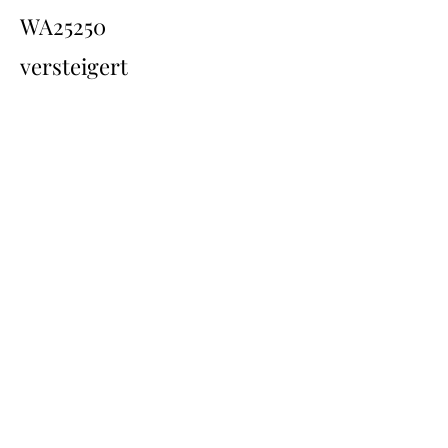
WA25250
versteigert
Übersicht
Back
Next