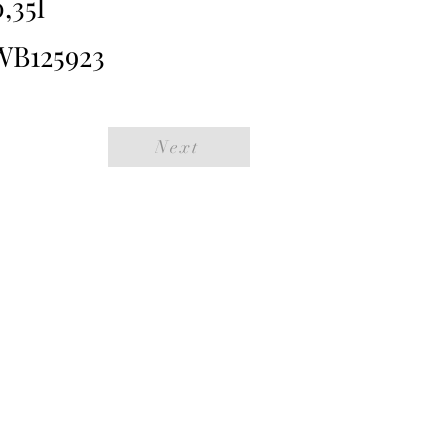
,35l
WB125923
Next