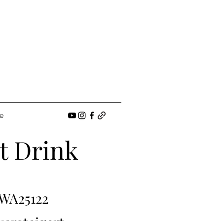
e
t Drink
WA25122