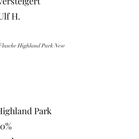
versteigert
Ulf H.
e Flasche Highland Park New
Highland Park
50%