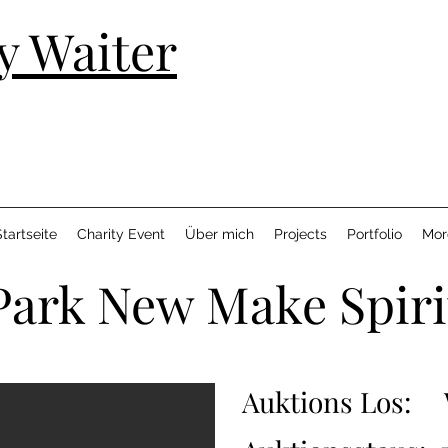
y Waiter
tartseite
Charity Event
Über mich
Projects
Portfolio
Mor
Park New Make Spiri
Auktions Los: