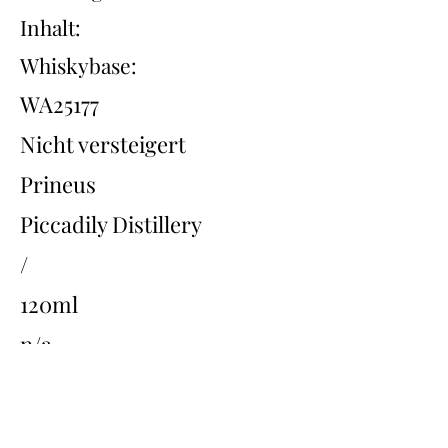
Inhalt:
Whiskybase:
WA25177
Nicht versteigert
Prineus
Piccadily Distillery
/
120ml
n/a
Übersicht
Back