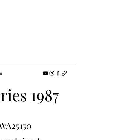
e
ries 1987
WA25150