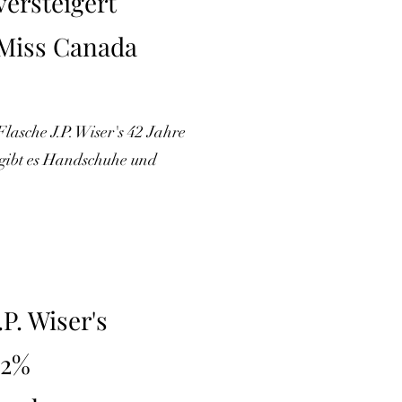
versteigert
Miss Canada
lasche J.P. Wiser's 42 Jahre
gibt es Handschuhe und
.P. Wiser's
52%