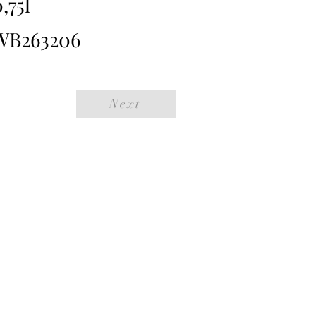
,75l
WB263206
Next