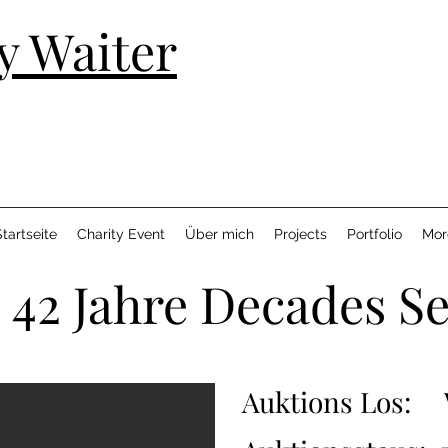
y Waiter
tartseite
Charity Event
Über mich
Projects
Portfolio
Mor
s 42 Jahre Decades Se
Auktions Los: