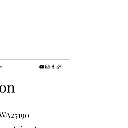
e
ion
WA25190