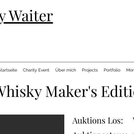
y Waiter
tartseite
Charity Event
Über mich
Projects
Portfolio
Mor
Whisky Maker's Edit
Auktions Los: