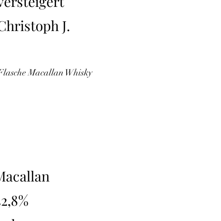
versteigert
Christoph J.
 Flasche Macallan Whisky
Macallan
42,8%