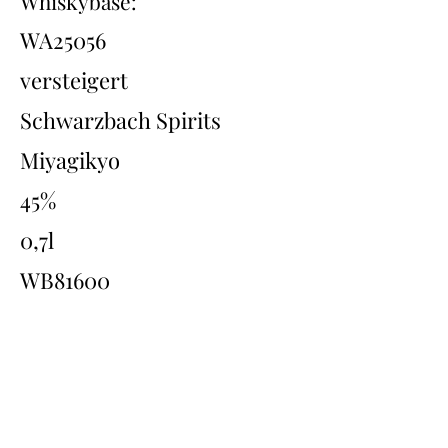
Whiskybase:
WA25056
versteigert
Schwarzbach Spirits
Miyagikyo
45%
0,7l
WB81600
Übersicht
Back
Next