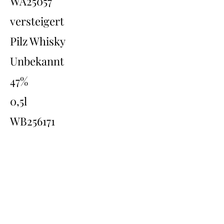
WA25057
versteigert
Pilz Whisky
Unbekannt
47%
0,5l
WB256171
Übersicht
Back
Next