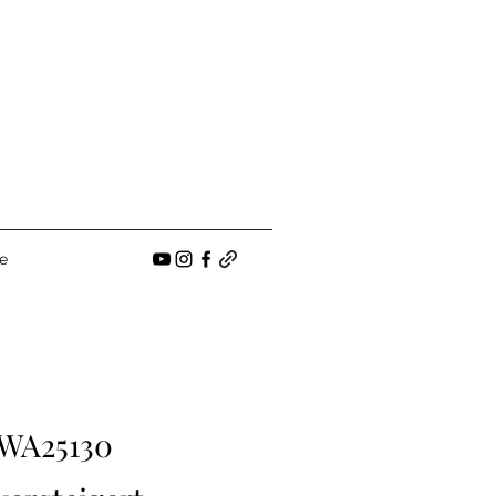
e
WA25130