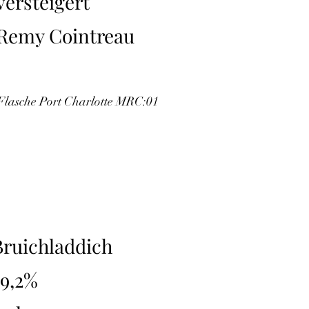
versteigert
Remy Cointreau
 Flasche Port Charlotte MRC:01
)
Bruichladdich
59,2%