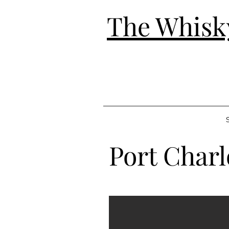
The Whisk
S
Port Char