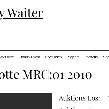
y Waiter
tartseite
Charity Event
Über mich
Projects
Portfolio
Mor
lotte MRC:01 2010
Auktions Los: