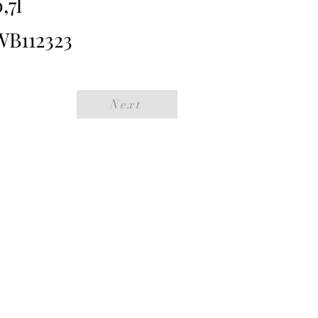
,7l
WB112323
Next