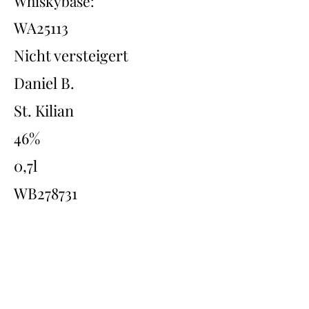
Whiskybase:
WA25113
Nicht versteigert
Daniel B.
St. Kilian
46%
0,7l
WB278731
Übersicht
Back
Next