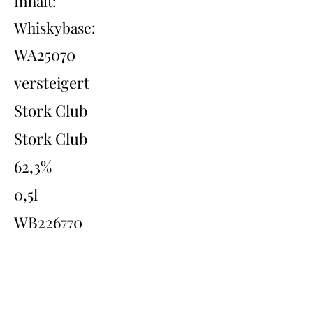
Inhalt:
Whiskybase:
WA25070
versteigert
Stork Club
Stork Club
62,3%
0,5l
WB226770
Übersicht
Back