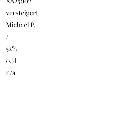
XA25002
versteigert
Michael P.
/
52%
0,7l
n/a
Übersicht
Back
Next