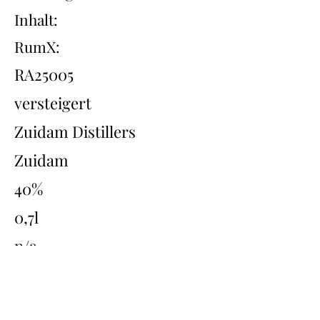
Inhalt:
RumX:
RA25005
versteigert
Zuidam Distillers
Zuidam
40%
0,7l
n/a
Übersicht
Back