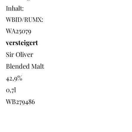
Inhalt:
WBID/RUMX:
WA25079
versteigert
Sir Oliver
Blended Malt
42,9%
0,7l
WB279486
Übersicht
Back