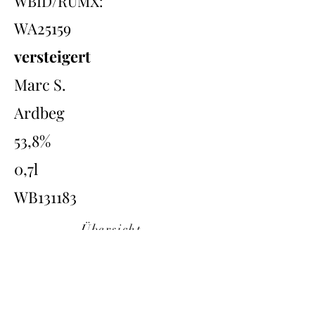
WBID/RUMX:
WA25159
versteigert
Marc S.
Ardbeg
53,8%
0,7l
WB131183
Übersicht
Back
Next