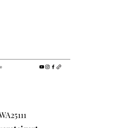
e
WA25111