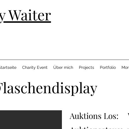
y Waiter
tartseite
Charity Event
Über mich
Projects
Portfolio
Mor
Flaschendisplay
Auktions Los: