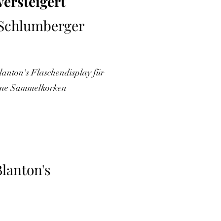
versteigert
Schlumberger
lanton's Flaschendisplay für
dene Sammelkorken
Blanton's