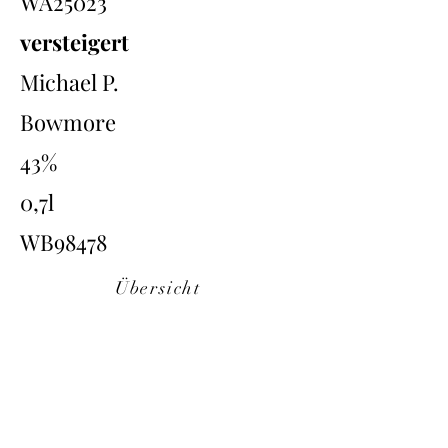
WA25023
versteigert
Michael P.
Bowmore
43%
0,7l
WB98478
Übersicht
Back
Next