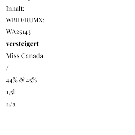
Inhalt:
WBID/RUMX:
WA25143
versteigert
Miss Canada
/
44% & 45%
1,5l
n/a
Übersicht
Back