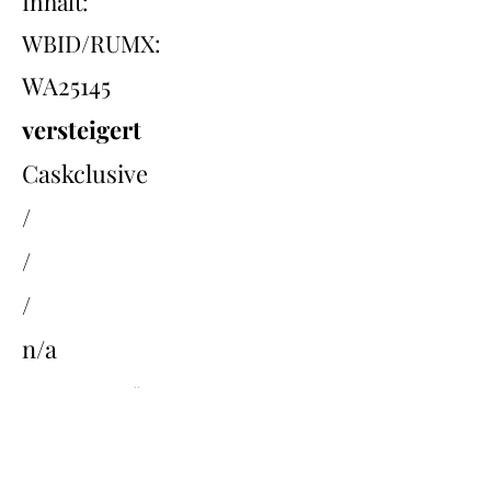
Inhalt:
WBID/RUMX:
WA25145
versteigert
Caskclusive
/
/
/
n/a
Übersicht
Back