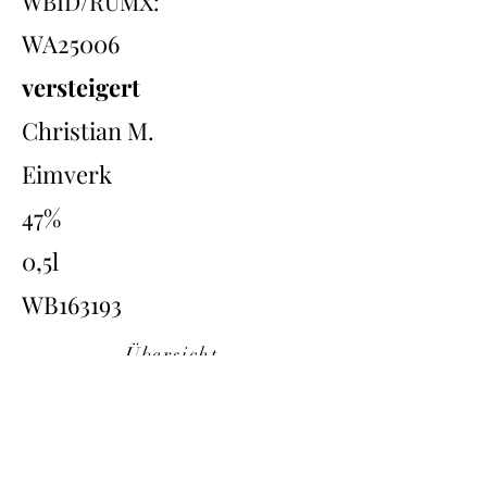
WBID/RUMX:
WA25006
versteigert
Christian M.
Eimverk
47%
0,5l
WB163193
Übersicht
Back
Next