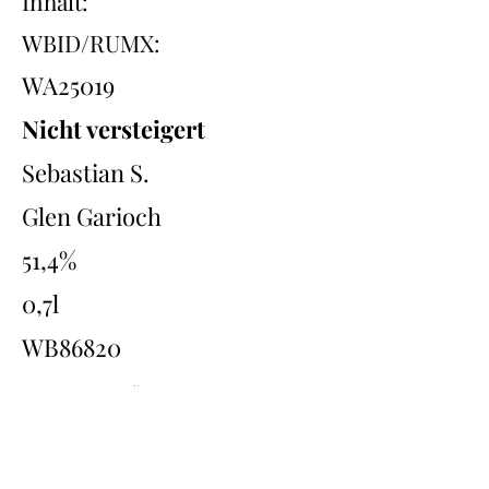
Inhalt:
WBID/RUMX:
WA25019
Nicht versteigert
Sebastian S.
Glen Garioch
51,4%
0,7l
WB86820
Übersicht
Back