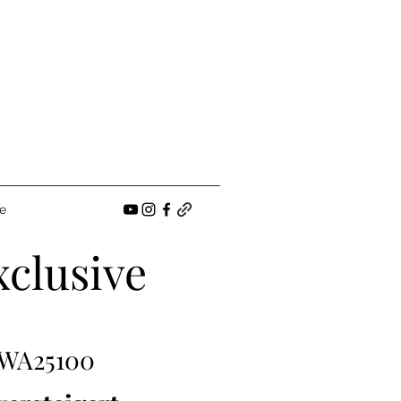
e
xclusive
WA25100