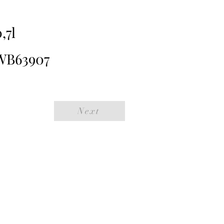
,7l
WB63907
Next