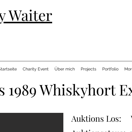
y Waiter
tartseite
Charity Event
Über mich
Projects
Portfolio
Mor
s 1989 Whiskyhort E
Auktions Los: