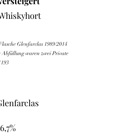
versteigert
Whiskyhort
 Flasche Glenfarclas 1989/2014
e Abfüllung waren zwei Private
1193
Glenfarclas
56,7%