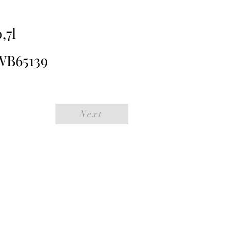
,7l
WB65139
Next