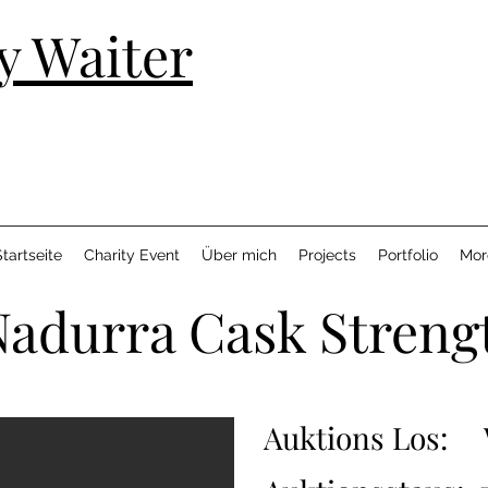
y Waiter
tartseite
Charity Event
Über mich
Projects
Portfolio
Mor
Nadurra Cask Streng
Auktions Los: