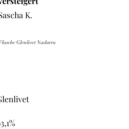
versteigert
Sascha K.
 Flasche Glenlivet Nadurra
Glenlivet
63,1%