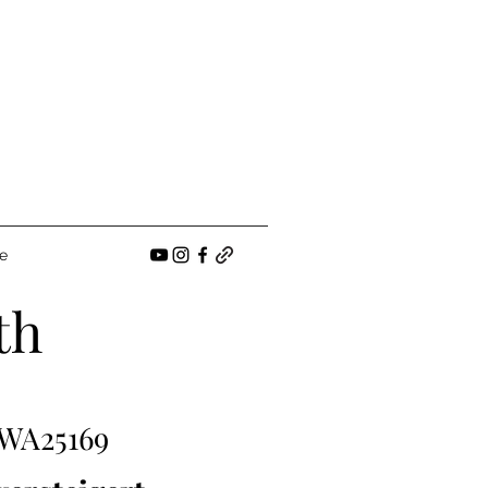
e
th
WA25169