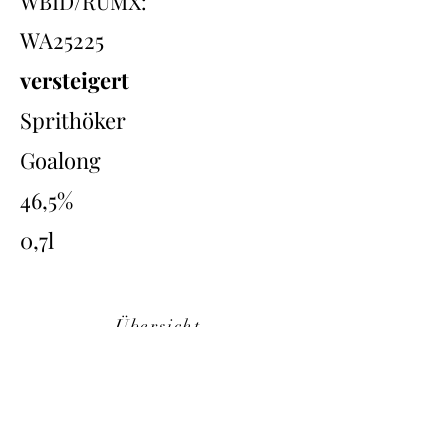
WBID/RUMX:
WA25225
versteigert
Sprithöker
Goalong
46,5%
0,7l
Übersicht
Back
Next