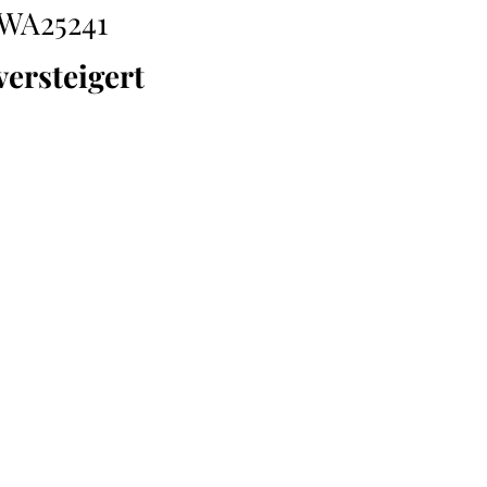
WA25241
versteigert