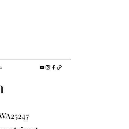
e
n
WA25247