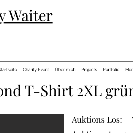
y Waiter
tartseite
Charity Event
Über mich
Projects
Portfolio
Mor
nd T-Shirt 2XL grü
Auktions Los: