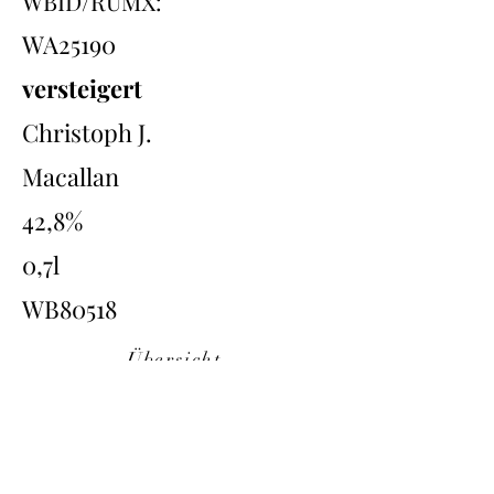
WBID/RUMX:
WA25190
versteigert
Christoph J.
Macallan
42,8%
0,7l
WB80518
Übersicht
Back
Next