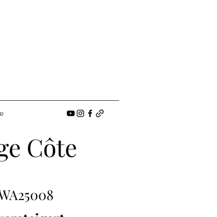
e
ge Côte
WA25008