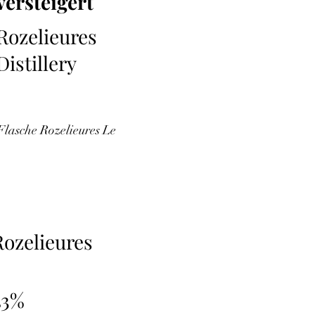
versteigert
Rozelieures
Distillery
Flasche Rozelieures Le
Rozelieures
43%