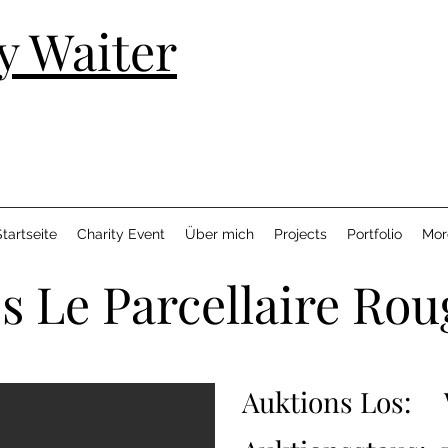
y Waiter
tartseite
Charity Event
Über mich
Projects
Portfolio
Mor
s Le Parcellaire Rou
Auktions Los: