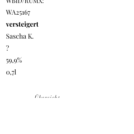
WBID/RUMX:
WA25167
versteigert
Sascha K.
?
59,9%
0,7l
Übersicht
Back
Next