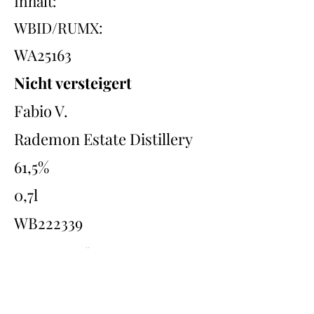
Inhalt:
WBID/RUMX:
WA25163
Nicht versteigert
Fabio V.
Rademon Estate Distillery
61,5%
0,7l
WB222339
Übersicht
Back