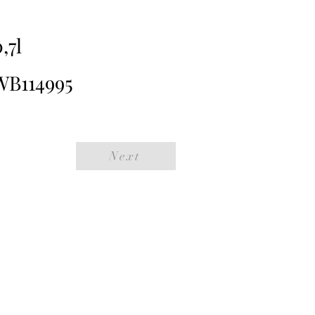
,7l
WB114995
Next