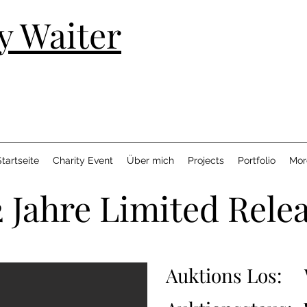
y Waiter
tartseite
Charity Event
Über mich
Projects
Portfolio
Mor
 Jahre Limited Rele
Auktions Los: