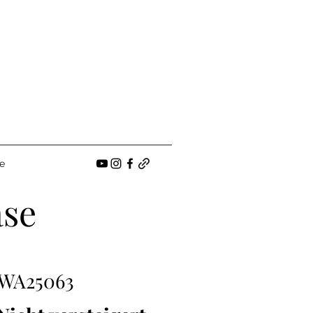
e
ase
WA25063