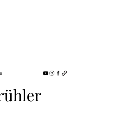
e
rühler