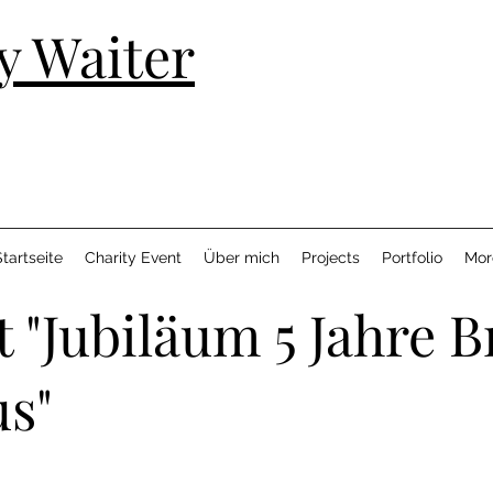
y Waiter
tartseite
Charity Event
Über mich
Projects
Portfolio
Mor
t "Jubiläum 5 Jahre B
s"