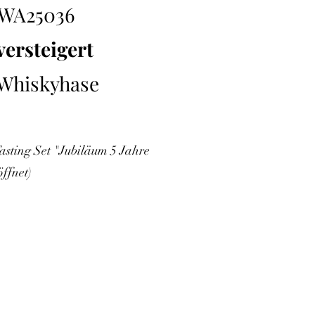
WA25036
versteigert
Whiskyhase
asting Set "Jubiläum 5 Jahre
ffnet)