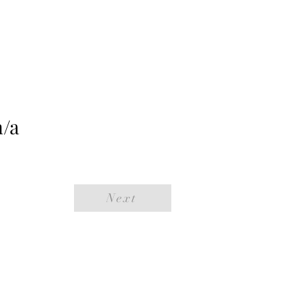
n/a
Next