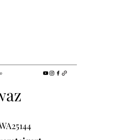
e
waz
WA25144