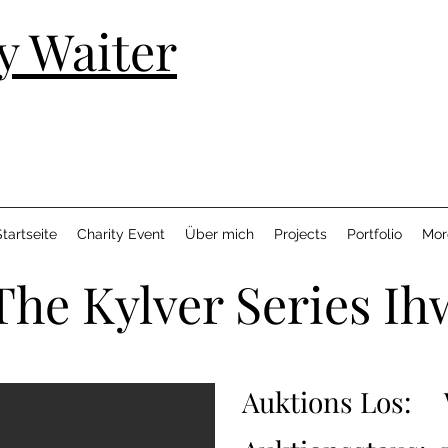
y Waiter
tartseite
Charity Event
Über mich
Projects
Portfolio
Mor
he Kylver Series Ih
Auktions Los: