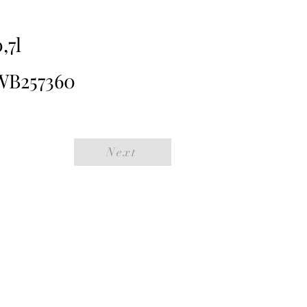
,7l
WB257360
Next