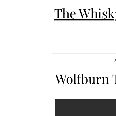
The Whisk
S
Wolfburn T