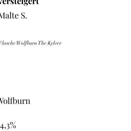
versteigert
Malte S.
 Flasche Wolfburn The Kylver
Wolfburn
54,3%