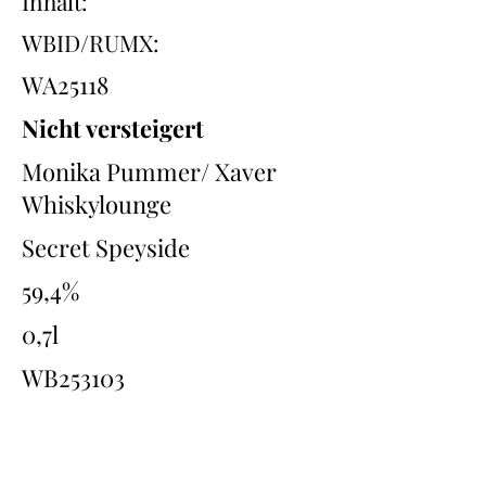
Inhalt:
WBID/RUMX:
WA25118
Nicht versteigert
Monika Pummer/ Xaver
Whiskylounge
Secret Speyside
59,4%
0,7l
WB253103
Übersicht
Back