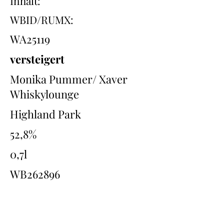
Inhalt:
WBID/RUMX:
WA25119
versteigert
Monika Pummer/ Xaver
Whiskylounge
Highland Park
52,8%
0,7l
WB262896
Übersicht
Back