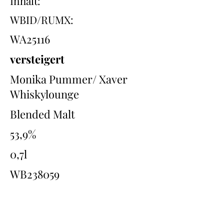
Inhalt:
WBID/RUMX:
WA25116
versteigert
Monika Pummer/ Xaver
Whiskylounge
Blended Malt
53,9%
0,7l
WB238059
Übersicht
Back